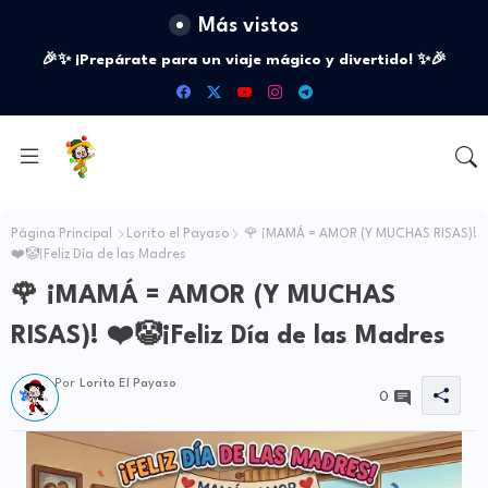
Más vistos
🎉✨ ¡Prepárate para un viaje mágico y divertido! ✨🎉
Página Principal
Lorito el Payaso
🌹 ¡MAMÁ = AMOR (Y MUCHAS RISAS)!
❤️🤡¡Feliz Día de las Madres
🌹 ¡MAMÁ = AMOR (Y MUCHAS
RISAS)! ❤️🤡¡Feliz Día de las Madres
Por
Lorito El Payaso
0