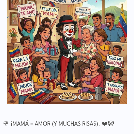
🌹 ¡MAMÁ = AMOR (Y MUCHAS RISAS)! ❤️🤡