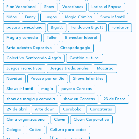
Plan Vacacional
Show
Vacaciones
Lorito el Payaso
Niños
Funny
Juegos
Magia Cómica
Show Infantil
payaso venezolano
Bigott
Fundacion Bigott
Fundarte
Magia y comedia
Taller
Bienestar laboral
Brrio adentro Deportivo
Circopedagogía
Colectivo Sembrando Alegria
Gestión cultural
Juegos recreativos
Juegos tradicionales
Macarao
Navidad
Payaso por un Día
Shows Infantiles
Shows infantil
magia
payaso Caracas
show de magia y comedia
show en Caracas
23 de Enero
29 de abril
Arte clown
Carabobo
Caricaturas
Clima organizacional
Clown
Clown Corporativo
Colegio
Cotiza
Cultura para todos