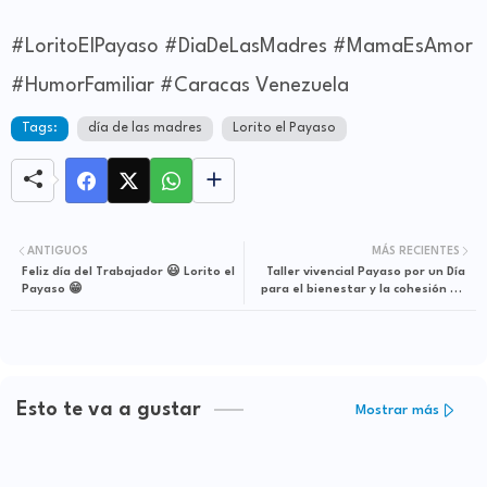
#LoritoElPayaso #DiaDeLasMadres #MamaEsAmor
#HumorFamiliar #Caracas Venezuela
Tags:
día de las madres
Lorito el Payaso
ANTIGUOS
MÁS RECIENTES
Feliz día del Trabajador 😃 Lorito el
Taller vivencial Payaso por un Día
Payaso 😁
para el bienestar y la cohesión de
equipos, transformando el clima
organizacional a través del arte
del Payaso
Esto te va a gustar
Mostrar más