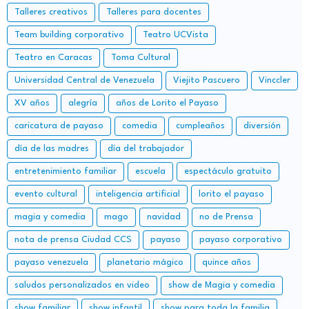
Talleres creativos
Talleres para docentes
Team building corporativo
Teatro UCVista
Teatro en Caracas
Toma Cultural
Universidad Central de Venezuela
Viejito Pascuero
Vinccler
XV años
alegría
años de Lorito el Payaso
caricatura de payaso
comedia
cumpleaños
diversión
día de las madres
día del trabajador
entretenimiento familiar
escuela
espectáculo gratuito
evento cultural
inteligencia artificial
lorito el payaso
magia y comedia
mago
navidad
no de Prensa
nota de prensa Ciudad CCS
payaso
payaso corporativo
payaso venezuela
planetario mágico
quince años
saludos personalizados en video
show de Magia y comedia
show familiar
show infantil
show para toda la familia