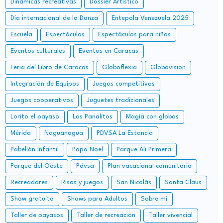
Dinamicas recreativas
Dossier Artístico
Día internacional de la Danza
Entepola Venezuela 2025
Escuela
Espectáculos
Espectáculos para niños
Eventos culturales
Eventos en Caracas
Feria del Libro de Caracas
Globoflexia
Globovision
Integración de Equipos
Juegos competitivos
Juegos cooperativos
Juguetes tradicionales
Lorito el payaso
Los Panalitos
Magia con globos
Mérida
Naguanagua
PDVSA La Estancia
Pabellón Infantil
Papa Noel
Parque Ali Primera
Parque del Oeste
Pdvsa
Plan vacacional comunitario
Recreadores
Risas y juegos
San Nicolás
Santa Claus
Show gratuito
Shows para Adultos
Sobre mí
Taller de payasos
Taller de recreacion
Taller vivencial