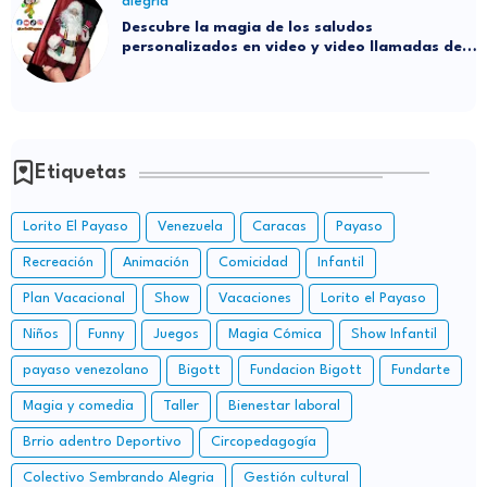
alegría
Descubre la magia de los saludos
personalizados en video y video llamadas de
Santa
Etiquetas
Lorito El Payaso
Venezuela
Caracas
Payaso
Recreación
Animación
Comicidad
Infantil
Plan Vacacional
Show
Vacaciones
Lorito el Payaso
Niños
Funny
Juegos
Magia Cómica
Show Infantil
payaso venezolano
Bigott
Fundacion Bigott
Fundarte
Magia y comedia
Taller
Bienestar laboral
Brrio adentro Deportivo
Circopedagogía
Colectivo Sembrando Alegria
Gestión cultural