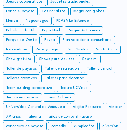
Juegos cooperativos
Juguetes tradicionales
Lorito el payaso
Los Panalitos
Magia con globos
Mérida
Naguanagua
PDVSA La Estancia
Pabellón Infantil
Papa Noel
Parque Ali Primera
Parque del Oeste
Pdvsa
Plan vacacional comunitario
Recreadores
Risas y juegos
San Nicolás
Santa Claus
Show gratuito
Shows para Adultos
Sobre mí
Taller de payasos
Taller de recreacion
Taller vivencial
Talleres creativos
Talleres para docentes
Team building corporativo
Teatro UCVista
Teatro en Caracas
Toma Cultural
Universidad Central de Venezuela
Viejito Pascuero
Vinccler
XV años
alegría
años de Lorito el Payaso
caricatura de payaso
comedia
cumpleaños
diversión