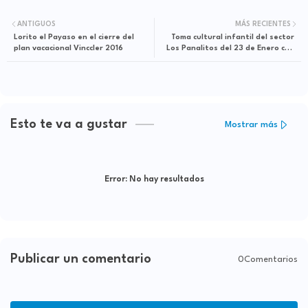
ANTIGUOS
MÁS RECIENTES
Lorito el Payaso en el cierre del
Toma cultural infantil del sector
plan vacacional Vinccler 2016
Los Panalitos del 23 de Enero con
la agrupación de teatro infantil “El
Baúl de Los Sueños”
Esto te va a gustar
Mostrar más
Error:
No hay resultados
Publicar un comentario
0Comentarios