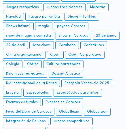
Juegos recreativos
Juegos tradicionales
Macarao
Navidad
Payaso por un Día
Shows Infantiles
Shows infantil
magia
payaso Caracas
show de magia y comedia
show en Caracas
23 de Enero
29 de abril
Arte clown
Carabobo
Caricaturas
Clima organizacional
Clown
Clown Corporativo
Colegio
Cotiza
Cultura para todos
Dinamicas recreativas
Dossier Artístico
Día internacional de la Danza
Entepola Venezuela 2025
Escuela
Espectáculos
Espectáculos para niños
Eventos culturales
Eventos en Caracas
Feria del Libro de Caracas
Globoflexia
Globovision
Integración de Equipos
Juegos competitivos