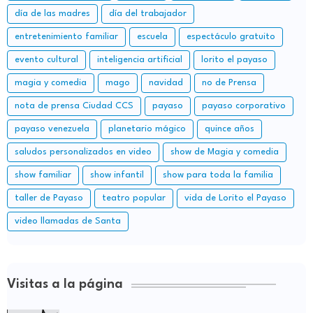
día de las madres
día del trabajador
entretenimiento familiar
escuela
espectáculo gratuito
evento cultural
inteligencia artificial
lorito el payaso
magia y comedia
mago
navidad
no de Prensa
nota de prensa Ciudad CCS
payaso
payaso corporativo
payaso venezuela
planetario mágico
quince años
saludos personalizados en video
show de Magia y comedia
show familiar
show infantil
show para toda la familia
taller de Payaso
teatro popular
vida de Lorito el Payaso
video llamadas de Santa
Visitas a la página